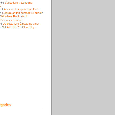
icle
J’ai la dalle : Samsung
0
le
EA, c’est plus spore que toi !
le
George se fait pomper, lui aussi !
e
Wii Wheel Rock You !
e
Des nuits d’enfer
le
Du beau livre à peau de balle
le
S.T.A.L.K.E.R. : Clear Sky
égories