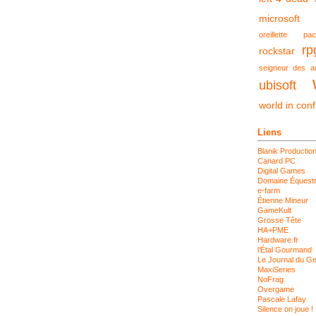
microsoft
oreillette
pa
rp
rockstar
seigneur des a
ubisoft
world in confl
Liens
Blanik Productio
Canard PC
Digital Games
Domaine Équestr
e-farm
Étienne Mineur
GameKult
Grosse Tête
HA+PME
Hardware.fr
l’Étal Gourmand
Le Journal du G
MaxiSeries
NoFrag
Overgame
Pascale Lafay
Silence on joue !