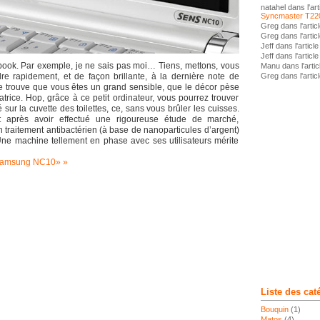
natahel dans l'art
Syncmaster T22
Greg dans l'artic
Greg dans l'artic
Jeff dans l'articl
Jeff dans l'articl
etbook. Par exemple, je ne sais pas moi… Tiens, mettons, vous
Manu dans l'artic
e rapidement, et de façon brillante, à la dernière note de
Greg dans l'artic
se trouve que vous êtes un grand sensible, que le décor pèse
atrice. Hop, grâce à ce petit ordinateur, vous pourrez trouver
 sur la cuvette des toilettes, ce, sans vous brûler les cuisses.
nt après avoir effectué une rigoureuse étude de marché,
 traitement antibactérien (à base de nanoparticules d’argent)
Une machine tellement en phase avec ses utilisateurs mérite
e Samsung NC10»
Liste des cat
Bouquin
(1)
Matos
(4)