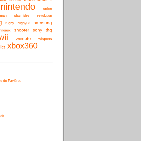
nintendo
online
cman
plasmides
revolution
g
samsung
rugby
rugby08
shooter
sony
thq
nneaux
wii
wiimote
wiisports
xbox360
ict
n
e de Favières
eek