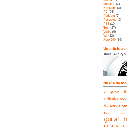
Musique
(3)
Nostalgie
(3)
PC
(25)
Podcast
(1)
Portables
(2)
PS3
(10)
Test
(27)
Vidéo
(6)
Wii
(12)
Xbox360
(16)
Un article au
Table Tennis, su
Nuage de mot
a
2k games
cod
civilization
dungeon ke
film
firaxi
guitar 
left 4 dead