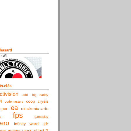
 hasard
r Wii
s-clés
ctivision
add
big daddy
4
coop
crysis
codemasters
ea
eper
electronic arts
fps
s
gameplay
hero
infinity ward
jdr
mass effect 2
lotro
manette