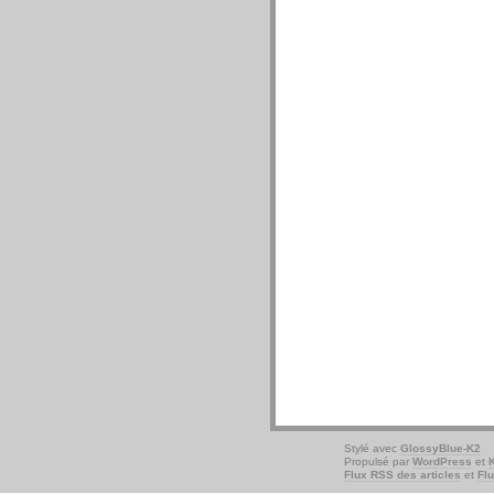
Stylé avec
GlossyBlue-K2
Propulsé par
WordPress
et
Flux RSS des articles
et
Fl