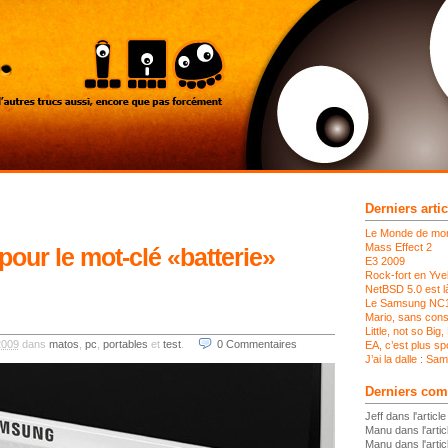
Derniers artic
Le Monde de mon
Mass Effect 2
pour le mot-clé «batterie»
E3 2009
Rock-fort en Yvel
NetBSD 5.0 est l
Le Samsung NC
Mario, sans cons
Little, not so Big,
2009
dans
matos
,
pc
,
portables
et
test
.
0
Commentaires
EA, c’est plus spo
J’ai la dalle : 
Derniers com
Jeff dans l'articl
Manu dans l'artic
Manu dans l'artic