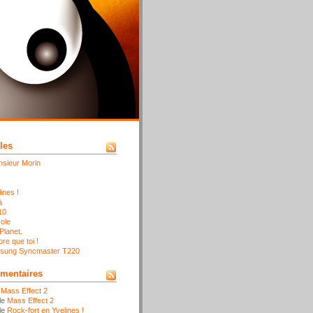
les
sieur Morin
ines !
à
10
ole
 Planet.
re que toi !
Samsung Syncmaster T220
mentaires
e
Mass Effect 2
le
Mass Effect 2
le
Rock-fort en Yvelines !