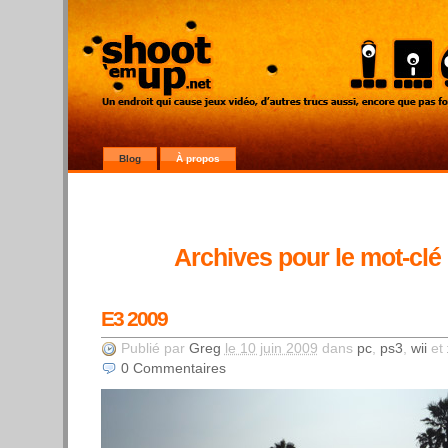
Blog
À propos
Archives pour le mot-clé
E3 2009
Publié par
Greg
le 10 juin 2009
dans
pc
,
ps3
,
wii
et
0
Commentaires