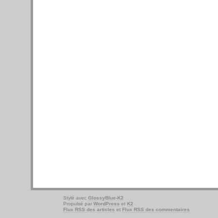
Stylé avec
GlossyBlue-K2
Propulsé par
WordPress
et
K2
Flux RSS des articles
et
Flux RSS des commentaires