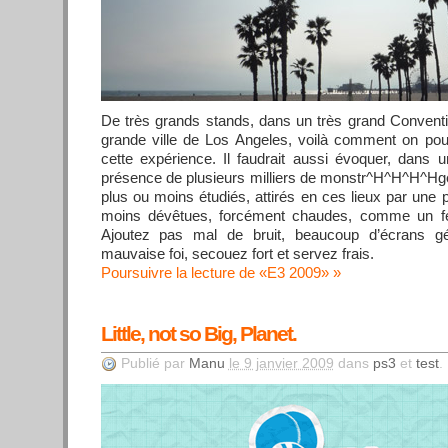
De très grands stands, dans un très grand Conventi
grande ville de Los Angeles, voilà comment on pour
cette expérience. Il faudrait aussi évoquer, dans u
présence de plusieurs milliers de monstr^H^H^H^Hge
plus ou moins étudiés, attirés en ces lieux par une pe
moins dévêtues, forcément chaudes, comme un feu
Ajoutez pas mal de bruit, beaucoup d’écrans g
mauvaise foi, secouez fort et servez frais.
Poursuivre la lecture de «E3 2009»
Little, not so Big, Planet.
Publié par
Manu
le 9 janvier 2009
dans
ps3
et
test
.