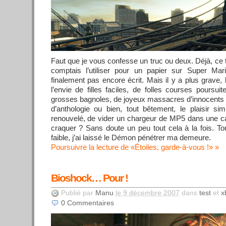
Faut que je vous confesse un truc ou deux. Déjà, ce ti
comptais l’utiliser pour un papier sur Super Mar
finalement pas encore écrit. Mais il y a plus grave,
l’envie de filles faciles, de folles courses pours
grosses bagnoles, de joyeux massacres d’innocents
d’anthologie ou bien, tout bêtement, le plaisir s
renouvelé, de vider un chargeur de MP5 dans une cais
craquer ? Sans doute un peu tout cela à la fois. Touj
faible, j’ai laissé le Démon pénétrer ma demeure.
Poursuivre la lecture de «Étoiles, garde-à-vous !»
Bioshock… Pour !
Publié par
Manu
le 9 décembre 2007
dans
test
et
x
0
Commentaires