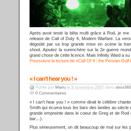
Après avoir testé la bêta multi grâce à Rod, je me s
release de Call of Duty 4, Modern Warfare. La vers
dégoûté par sa trop grande mise en scène la tra
shoot. Ajoutez la surenchère sur la 2e guerre mondia
grand chose de cette licence. Mais Infinity Ward a su 
Poursuivre la lecture de «Call Of 4 : the Persian Gulf 
« I can’t hear you ! »
Publié par
Manu
le 9 novembre 2007
dans
xbox36
0
Commentaires
« I can’t hear you ! » comme dirait le célèbre chant
Smith qui écuma tous les bars des landes au siècle d
grande empreinte dans le coeur de Greg et de Rod (
bar…).
Plus sérieusement, on dit beaucoup de mal sur les p