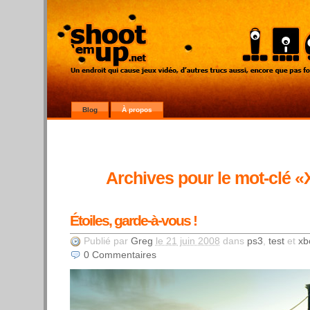
Blog
À propos
Archives pour le mot-clé 
Étoiles, garde-à-vous !
Publié par
Greg
le 21 juin 2008
dans
ps3
,
test
et
xb
0
Commentaires