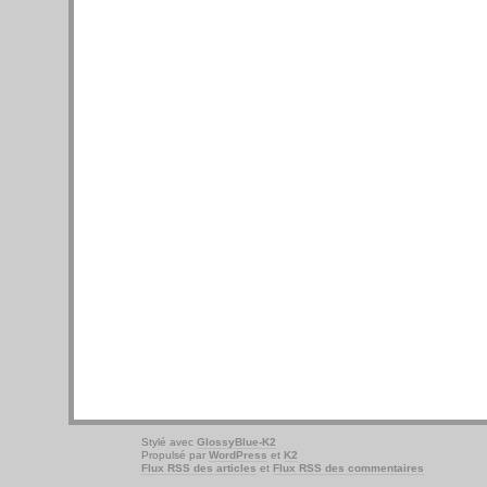
Stylé avec
GlossyBlue-K2
Propulsé par
WordPress
et
K2
Flux RSS des articles
et
Flux RSS des commentaires