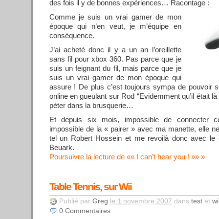
des fois il y de bonnes expériences… Racontage :
Comme je suis un vrai gamer de mon
époque qui n’en veut, je m’équipe en
conséquence.
J’ai acheté donc il y a un an l’oreillette
sans fil pour xbox 360. Pas parce que je
suis un feignant du fil, mais parce que je
suis un vrai gamer de mon époque qui
assure ! De plus c’est toujours sympa de pouvoir se
online en gueulant sur Rod “Evidemment qu’il était là l
péter dans la brusquerie…
Et depuis six mois, impossible de connecter cet
impossible de la « pairer » avec ma manette, elle ne
tel un Robert Hossein et me revoilà donc avec le c
Beuark.
Poursuivre la lecture de «« I can’t hear you ! »»
Table Tennis, sur Wii
Publié par
Greg
le 1 novembre 2007
dans
test
et
wi
0
Commentaires