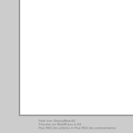
Stylé avec
GlossyBlue-K2
Propulsé par
WordPress
et
K2
Flux RSS des articles
et
Flux RSS des commentaires