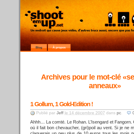
Blog
À propos
Archives pour le mot-clé «s
anneaux»
1 Gollum, 1 Gold-Edition !
Publié par
Jeff
le 14 décembre 2007
dans
pc
.
Ahhh… La comté. Le Rohan. L’Isengard et Fangorn. 
où il fait bon chevaucher, (gri)poil au vent. Si je ne 
claquerais un peu plus de 10 euros tous les mois pou