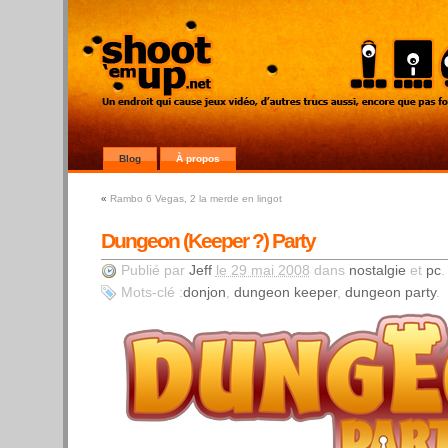
Blog
À propos
«
Rambo 6 Vegas, 2 la merde en lingot
Dungeon (Keeper ?) Party
Publié par
Jeff
le 29 mai 2008
dans
nostalgie
et
pc
.
Mots-clé :
donjon
,
dungeon keeper
,
dungeon party
.