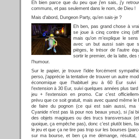
Eh bien parce que du peu que j’en sais, j’y retro
communs, et pas seulement dans le nom, de Dieu !
Mais d’abord, Dungeon Party, qu’en sais-je ?
Eh ben, pas grand chose à vrai 
se joue à cinq contre cinq (o
mais qu’on m’explique le sens 
avec un but aussi sain que s
pièges, le trésor de l’autre équ
sortir le premier, de la latte, de
l’humour.
Sur le papier, je trouve l’idée forcément sympathi
perso, j’apprécie la tentative de trouver un autre
modè
économique que l’habituel jeu à 60 Eur suivi
l’extension à 30 Eur, suivi quelques années plus tard
jeu + l’extension en promo. Car c’est officiellem
prévu que ce soit gratuit, mais avec quand même le 
de faire du pognon (ce qui est sain aussi, ma f
Cyanide n’est pas là pour nos beaux yeux), si j’ai 
des objets magiques ou des trucs transversaux (et
quoique, ça empêche pas), donc c’est plutôt bien, faut
le jeu et que ça ne tire pas trop sur les bourses (par
sur ma bourse, et ben ça me démange, résultat, 