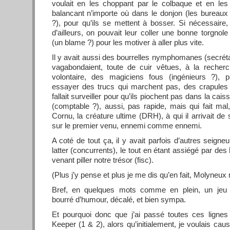
voulait en les choppant par le colbaque et en les
balancant n’importe où dans le donjon (les bureaux
?), pour qu’ils se mettent à bosser. Si nécessaire,
d’ailleurs, on pouvait leur coller une bonne torgnole
(un blame ?) pour les motiver à aller plus vite.
Il y avait aussi des bourrelles nymphomanes (secrétai
vagabondaient, toute de cuir vêtues, à la recherch
volontaire, des magiciens fous (ingénieurs ?), pa
essayer des trucs qui marchent pas, des crapules 
fallait surveiller pour qu’ils piochent pas dans la ca
(comptable ?), aussi, pas rapide, mais qui fait mal,
Cornu, la créature ultime (DRH), à qui il arrivait de
sur le premier venu, ennemi comme ennemi.
A coté de tout ça, il y avait parfois d’autres seigneur
latter (concurrents), le tout en étant assiégé par des
venant piller notre trésor (fisc).
(Plus j’y pense et plus je me dis qu’en fait, Molyneux n’
Bref, en quelques mots comme en plein, un jeu ori
bourré d’humour, décalé, et bien sympa.
Et pourquoi donc que j’ai passé toutes ces lign
Keeper (1 & 2), alors qu’initialement, je voulais ca