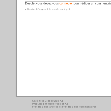
Désolé, vous devez vous
connecter
pour rédiger un commentair
«
Rambo 6 Vegas, 2 la merde en lingot
Stylé avec
GlossyBlue-K2
Propulsé par
WordPress
et
K2
Flux RSS des articles
et
Flux RSS des commentaires